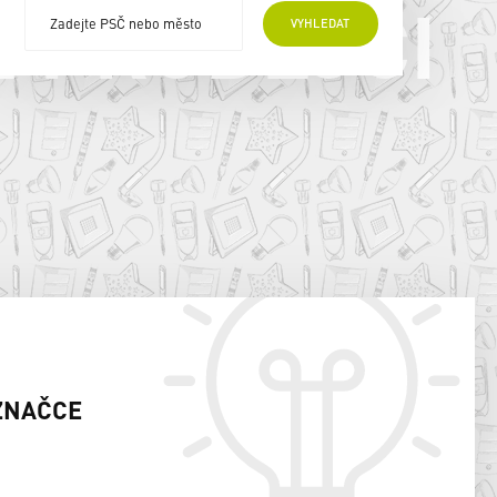
E PRODEJCI
VYHLEDAT
ZNAČCE