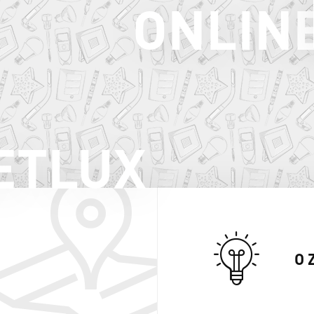
ONLIN
ETLUX
O 