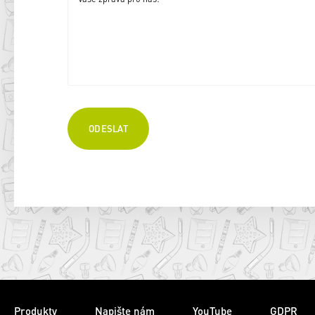
Produkty
Napište nám
YouTube
GDPR