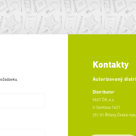
Kontakty
Autorizovaný distr
 požadavku.
Distributor
FAST ČR, a.s.
U Sanitasu 1621
251 01 Říčany Česká rep