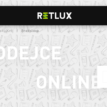
ský Kraj
/
Bratislava
ODEJCE
ONLINE