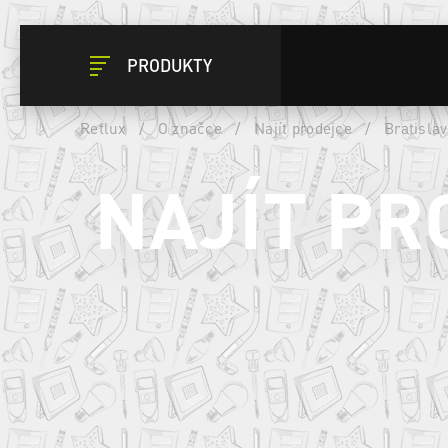
PRODUKTY
Retlux
/
O značce
/
Najít prodejce
/
Bratislav
NAJÍT PR