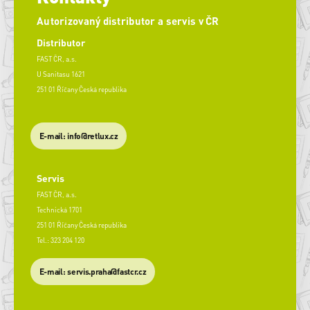
Autorizovaný distributor a servis v ČR
Distributor
FAST ČR, a.s.
U Sanitasu 1621
251 01 Říčany Česká republika
E-mail: info@retlux.cz
Servis
FAST ČR, a.s.
Technická 1701
251 01 Říčany Česká republika
Tel.: 323 204 120
​E-mail: servis.praha@fastcr.cz