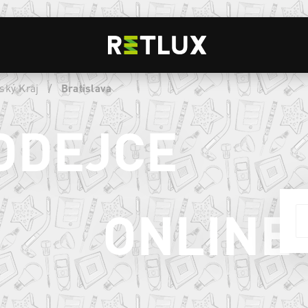
ský Kraj
/
Bratislava
ODEJCE
ONLINE