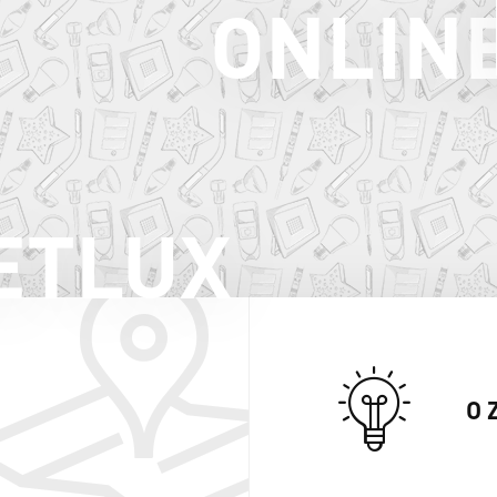
ONLIN
ETLUX
O 