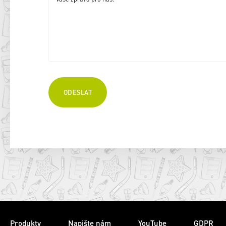
Produkty
Napište nám
YouTube
GDPR