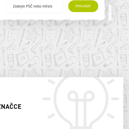
E PRODEJCI
VYHLEDAT
ZNAČCE