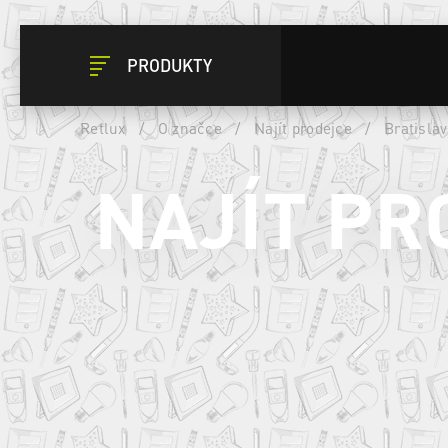
PRODUKTY
Retlux
/
O značce
/
Najít prodejce
/
Bratislav
NAJÍT PR