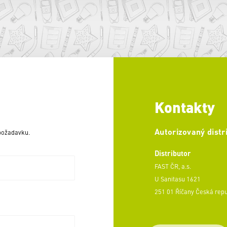
Kontakty
Autorizovaný distr
 požadavku.
Distributor
FAST ČR, a.s.
U Sanitasu 1621
251 01 Říčany Česká rep