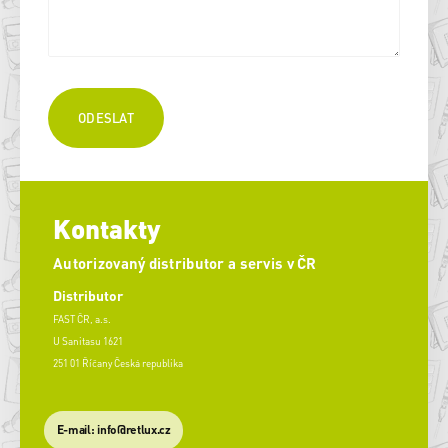
Kontakty
Autorizovaný distributor a servis v ČR
Distributor
FAST ČR, a.s.
U Sanitasu 1621
251 01 Říčany Česká republika
E-mail: info@retlux.cz