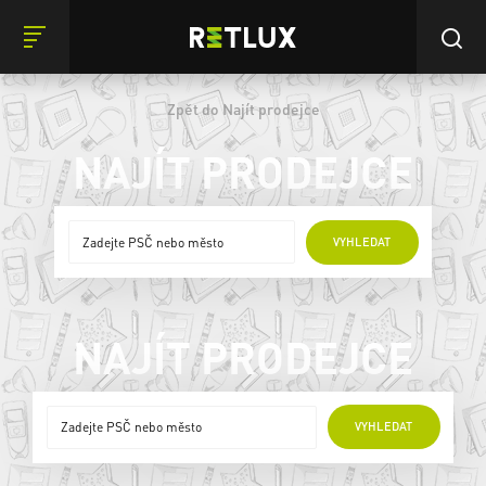
Zpět do Najít prodejce
NAJÍT PRODEJCE
ONLINE PRODEJCI
VYHLEDAT
NAJÍT PRODEJCE
ONLINE PRODEJCI
VYHLEDAT