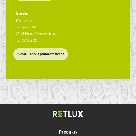
Servis
FAST ČR, a.s.
Technická 1701
251 01 Říčany Česká republika
Tel.: 323 204 120
​E-mail: servis.praha@fastcr.cz
Produkty