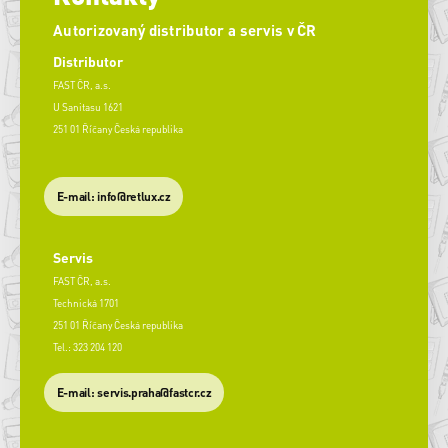
Autorizovaný distributor a servis v ČR
Distributor
FAST ČR, a.s.
U Sanitasu 1621
251 01 Říčany Česká republika
E-mail: info@retlux.cz
Servis
FAST ČR, a.s.
Technická 1701
251 01 Říčany Česká republika
Tel.: 323 204 120
​E-mail: servis.praha@fastcr.cz