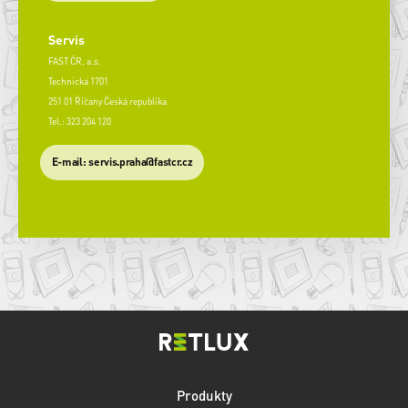
Servis
FAST ČR, a.s.
Technická 1701
251 01 Říčany Česká republika
Tel.: 323 204 120
​E-mail: servis.praha@fastcr.cz
Produkty