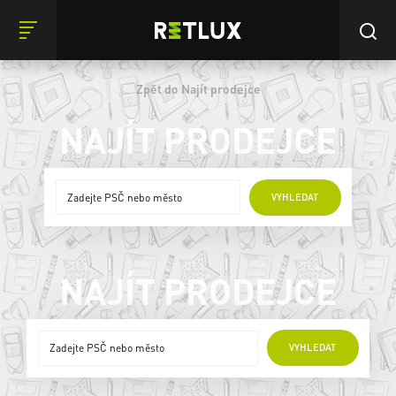
Zpět do Najít prodejce
NAJÍT PRODEJCE
ONLINE PRODEJCI
VYHLEDAT
NAJÍT PRODEJCE
ONLINE PRODEJCI
VYHLEDAT