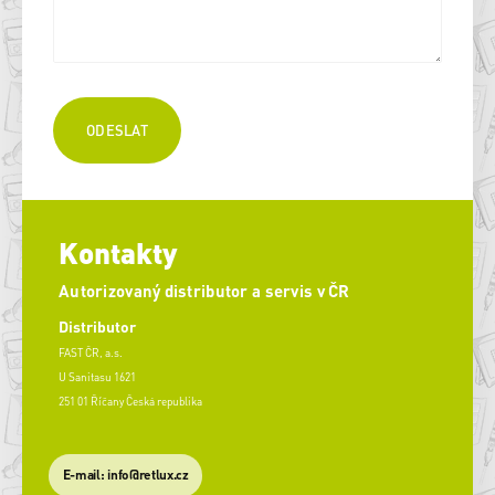
Kontakty
Autorizovaný distributor a servis v ČR
Distributor
FAST ČR, a.s.
U Sanitasu 1621
251 01 Říčany Česká republika
E-mail: info@retlux.cz