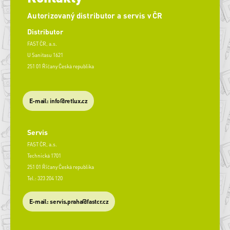
Autorizovaný distributor a servis v ČR
Distributor
FAST ČR, a.s.
U Sanitasu 1621
251 01 Říčany Česká republika
E-mail: info@retlux.cz
Servis
FAST ČR, a.s.
Technická 1701
251 01 Říčany Česká republika
Tel.: 323 204 120
​E-mail: servis.praha@fastcr.cz