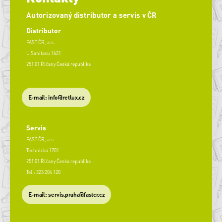
Autorizovaný distributor a servis v ČR
Distributor
FAST ČR, a.s.
U Sanitasu 1621
251 01 Říčany Česká republika
E-mail: info@retlux.cz
Servis
FAST ČR, a.s.
Technická 1701
251 01 Říčany Česká republika
Tel.: 323 204 120
​E-mail: servis.praha@fastcr.cz