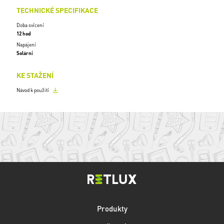
TECHNICKÉ SPECIFIKACE
Doba svícení
12 hod
Napájení
Solární
KE STAŽENÍ
Návod k použití
Produkty