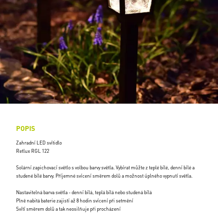
POPIS
Zahradní LED svítidlo
Retlux RGL 122
Solární zapichovací světlo s volbou barvy světla. Vybírat můžte z teplé bílé, denní bílé a
studené bílé barvy. Příjemné svícení směrem dolů a možnost úplného vypnutí světla.
Nastavitelná barva světla - denní bílá, teplá bílá nebo studená bílá
Plně nabitá baterie zajistí až 8 hodin svícení při setmění
Svítí směrem dolů a tak neosilňuje při procházení