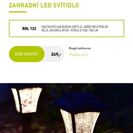
ZAHRADNÍ LED SVÍTIDLO
NASTAVITELNÁ BARVA SVĚTLA, 4000K NEUTRÁLNÍ
RGL 122
BÍLÁ, AKUMULÁTOR, VÝŠKA 27 CM, 700 LM
Koupit online na
249,-
KDE KOUPIT
Planeo.cz