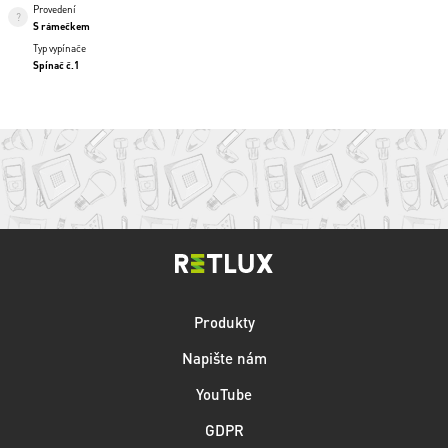
Provedení
S rámečkem
Typ vypínače
Spínač č.1
Produkty
Napište nám
YouTube
GDPR