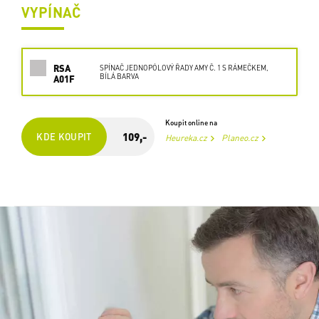
VYPÍNAČ
RSA
SPÍNAČ JEDNOPÓLOVÝ ŘADY AMY Č. 1 S RÁMEČKEM,
BÍLÁ BARVA
A01F
Koupit online na
109,-
KDE KOUPIT
Heureka.cz
Planeo.cz