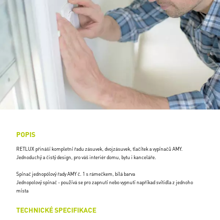
POPIS
RETLUX přináší kompletní řadu zásuvek, dvojzásuvek, tlačítek a vypínačů AMY.
Jednoduchý a čistý design, pro váš interiér domu, bytu i kanceláře.
Spínač jednopólový řady AMY č. 1 s rámečkem, bílá barva
Jednopolový spínač - používá se pro zapnutí nebo vypnutí napříkad svítidla z jednoho
místa
TECHNICKÉ SPECIFIKACE