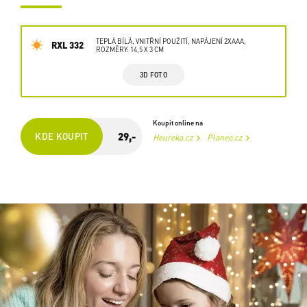
TEPLÁ BÍLÁ, VNITŘNÍ POUŽITÍ, NAPÁJENÍ 2XAAA,
RXL 332
ROZMĚRY: 14,5 X 3 CM
3D FOTO
Koupit online na
29,-
KDE KOUPIT
Heureka.cz
Planeo.cz