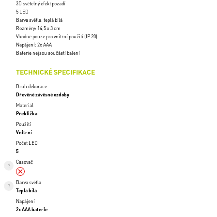
3D světelný efekt pozadí
5 LED
Barva světla: teplá bílá
Rozměry: 14,5 x 3 cm
Vhodné pouze pro vnitřní použití (IP 20)
Napájení: 2x AAA
Baterie nejsou součástí balení
TECHNICKÉ SPECIFIKACE
Druh dekorace
Dřevěné závěsné ozdoby
Materiál
Překližka
Použití
Vnitřní
Počet LED
5
Časovač
Barva světla
Teplá bílá
Napájení
2x AAA baterie