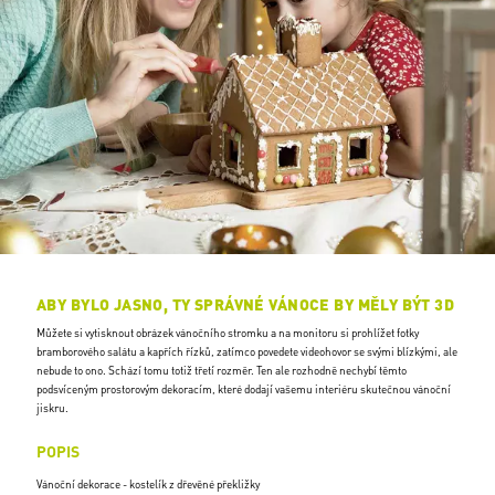
ABY BYLO JASNO, TY SPRÁVNÉ VÁNOCE BY MĚLY BÝT 3D
Můžete si vytisknout obrázek vánočního stromku a na monitoru si prohlížet fotky
bramborového salátu a kapřích řízků, zatímco povedete videohovor se svými blízkými, ale
nebude to ono. Schází tomu totiž třetí rozměr. Ten ale rozhodně nechybí těmto
podsvíceným prostorovým dekoracím, které dodají vašemu interiéru skutečnou vánoční
jiskru.
POPIS
Vánoční dekorace - kostelík z dřevěné překližky