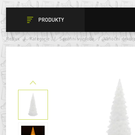
PRODUKTY
Retlux
/
Kategorie
/
Sezónní výzdoba
/
Vánoční dekor