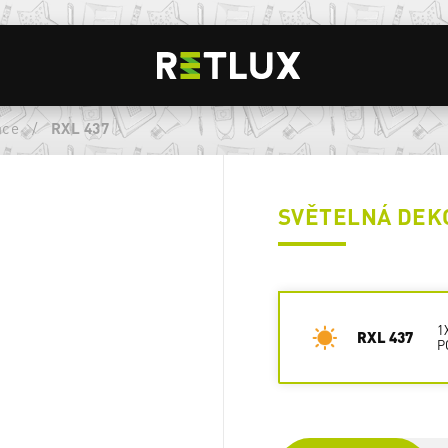
ace
/
RXL 437
SVĚTELNÁ DEK
1
RXL 437
P