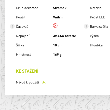
Druh dekorace
Stromek
Materiál
Použití
Vnitřní
Počet LED
Časovač
Barva světla
Napájení
3x AAA baterie
Výška
Šířka
10 cm
Hloubka
Hmotnost
169 g
KE STAŽENÍ
Návod k použití