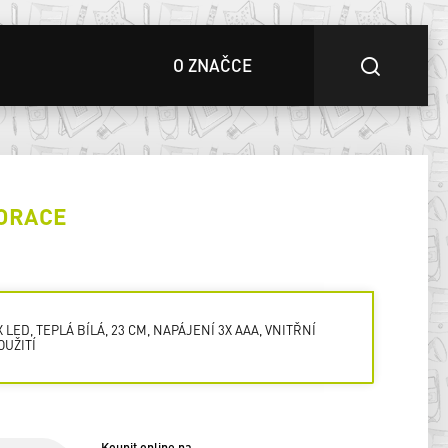
O ZNAČCE
ORACE
X LED, TEPLÁ BÍLÁ, 23 CM, NAPÁJENÍ 3X AAA, VNITŘNÍ
OUŽITÍ
Koupit online na