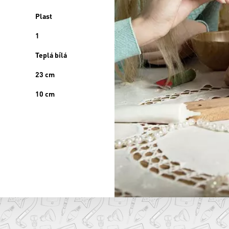
Plast
1
Teplá bílá
23 cm
10 cm