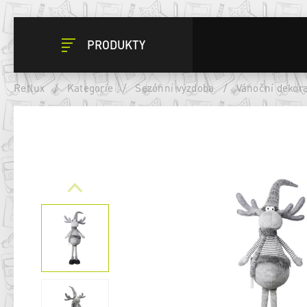
PRODUKTY
Retlux
/
Kategorie
/
Sezónní výzdoba
/
Vánoční dekor