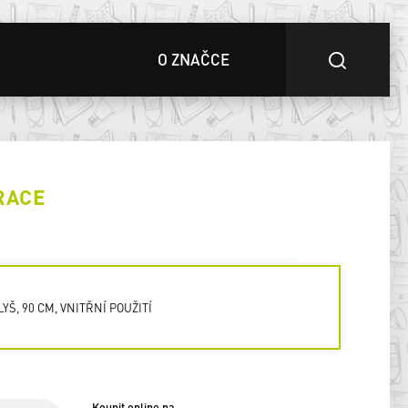
O ZNAČCE
RACE
LYŠ, 90 CM, VNITŘNÍ POUŽITÍ
Koupit online na