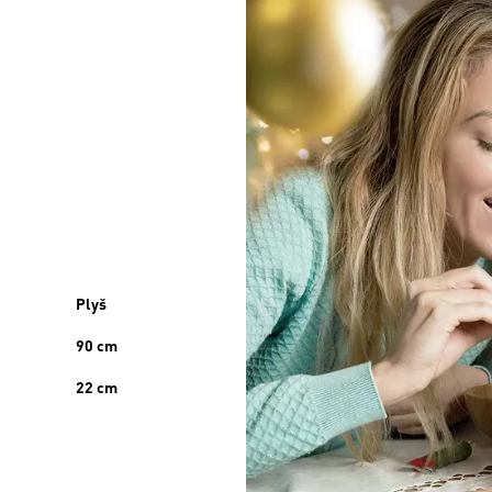
Plyš
90 cm
22 cm