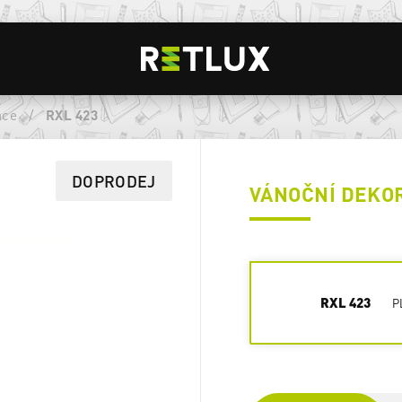
ace
/
RXL 423
DOPRODEJ
VÁNOČNÍ DEKO
RXL 423
P