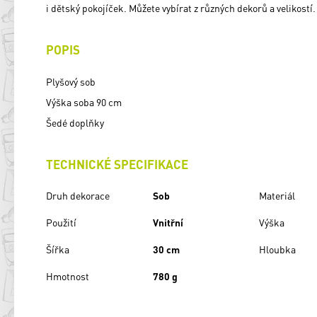
i dětský pokojíček. Můžete vybírat z různých dekorů a velikostí.
POPIS
Plyšový sob
Výška soba 90 cm
Šedé doplňky
TECHNICKÉ SPECIFIKACE
Druh dekorace
Sob
Materiál
Použití
Vnitřní
Výška
Šířka
30 cm
Hloubka
Hmotnost
780 g