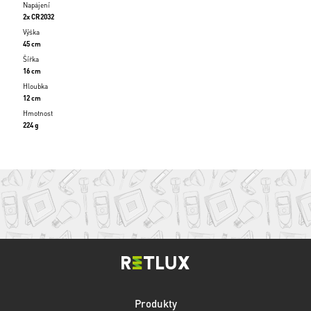
Napájení
2x CR2032
Výška
45 cm
Šířka
16 cm
Hloubka
12 cm
Hmotnost
224 g
Produkty