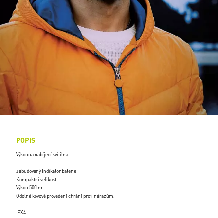
POPIS
Výkonná nabíjecí svítilna
Zabudovaný Indikátor baterie
Kompaktní velikost
Výkon 500lm
Odolné kovové provedení chrání proti nárazům.
IPX4