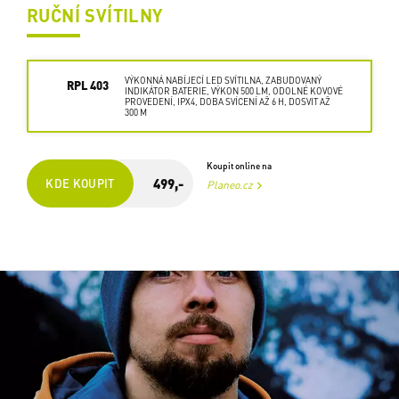
RUČNÍ SVÍTILNY
VÝKONNÁ NABÍJECÍ LED SVÍTILNA, ZABUDOVANÝ
RPL 403
INDIKÁTOR BATERIE, VÝKON 500 LM, ODOLNÉ KOVOVÉ
PROVEDENÍ, IPX4, DOBA SVÍCENÍ AŽ 6 H, DOSVIT AŽ
300 M
Koupit online na
499,-
KDE KOUPIT
Planeo.cz