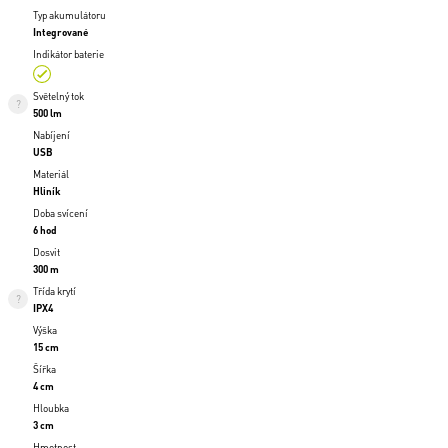
Typ akumulátoru
Integrované
Indikátor baterie
Světelný tok
500 lm
Nabíjení
USB
Materiál
Hliník
Doba svícení
6 hod
Dosvit
300 m
Třída krytí
IPX4
Výška
15 cm
Šířka
4 cm
Hloubka
3 cm
Hmotnost