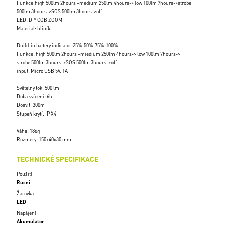
Funkce:high 500lm 2hours –medium 250lm 4hours-> low 100lm 7hours->strobe
500lm 3hours->SOS 500lm 3hours->off
LED: DIY COB ZOOM
Materiál: hliník
Build-in battery indicator:25%-50%-75%-100%.
Funkce: high 500lm 2hours –miedium 250lm 4hours-> low 100lm 7hours->
strobe 500lm 3hours->SOS 500lm 3hours->off
input: Micro USB 5V, 1A
Světelný tok: 500 lm
Doba svícení: 6h
Dosvit: 300m
Stupeň krytí: IP X4
Váha: 186g
Rozměry: 150x40x30 mm
TECHNICKÉ SPECIFIKACE
Použití
Ruční
Žárovka
LED
Napájení
Akumulátor