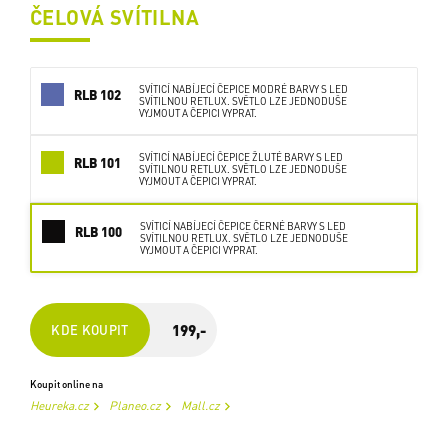
ČELOVÁ SVÍTILNA
SVÍTICÍ NABÍJECÍ ČEPICE MODRÉ BARVY S LED
RLB 102
SVÍTILNOU RETLUX. SVĚTLO LZE JEDNODUŠE
VYJMOUT A ČEPICI VYPRAT.
SVÍTICÍ NABÍJECÍ ČEPICE ŽLUTÉ BARVY S LED
RLB 101
SVÍTILNOU RETLUX. SVĚTLO LZE JEDNODUŠE
VYJMOUT A ČEPICI VYPRAT.
SVÍTICÍ NABÍJECÍ ČEPICE ČERNÉ BARVY S LED
RLB 100
SVÍTILNOU RETLUX. SVĚTLO LZE JEDNODUŠE
VYJMOUT A ČEPICI VYPRAT.
199,-
KDE KOUPIT
Koupit online na
Heureka.cz
Planeo.cz
Mall.cz