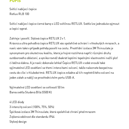
POPIS
Svítící nabíjecí čepice
Retlux RLB 100
Svíticí nabíjecí čepice černé barvy s LED svítilnou RETLUX. Světlo lze jednoduše vyjmout
a čepici vyprat.
Zahřeje i posvítí. Stylová čepice RETLUX 2 v 1.
Krásná a ultra pohodlná čepice RETLUX vás spolehlivě ochrání i v třeskutých mrazech, a
navíc vám také v případě potřeby posvítí na cestu. Prvotřídní izolace 3M Thinsulate je
synonymem pro skutečnou kvalitu, která je hojně rozšířená napříč různými druhy
outdoorového oblečení, a vyniká rovněž dvakrát lepšími tepelnými vlastnostmi nežli plsť
či běžná vlákna. A je navíc dokonale lehká! Čepice RETLUX v sobě snoubí také
vyjímatelné LED osvětlení se třemi intenzitami svícení, takže naleznete bezpečnou
cestu do cíle i v hluboké tmě. RETLUX čepice zvládne až 6 h nepřetržitého svícení na
jeden zátah a nabíjí se prostřednictvím portu USB-A.
Vyjímatelné LED osvětlení se svítivostí 50 lm
Barva světla Studená Bílá (5500 K)
4 LED diody
3 intenzity svícení (100%, 75%, 50%)
Špičková izolace 3M Thinsulate, která spolehlivě chrání před mrazem
Zvýšená odolnost dle standardu IP44
Stylový design