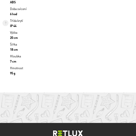
ABS
Doba svícení
6 hod
Třída krytí
IP 44
Výška
20 cm
Šířka
18 cm
Hloubka
7 cm
Hmotnost
95 g