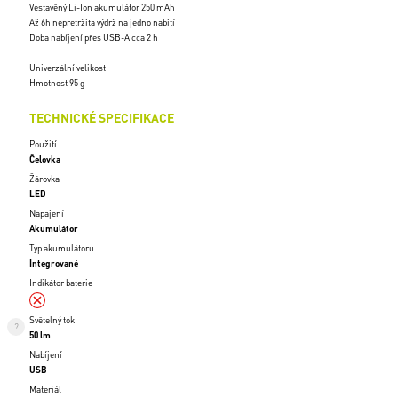
Vestavěný Li-Ion akumulátor 250 mAh
Až 6h nepřetržitá výdrž na jedno nabití
Doba nabíjení přes USB-A cca 2 h
Univerzální velikost
Hmotnost 95 g
TECHNICKÉ SPECIFIKACE
Použití
Čelovka
Žárovka
LED
Napájení
Akumulátor
Typ akumulátoru
Integrované
Indikátor baterie
Světelný tok
50 lm
Nabíjení
USB
Materiál