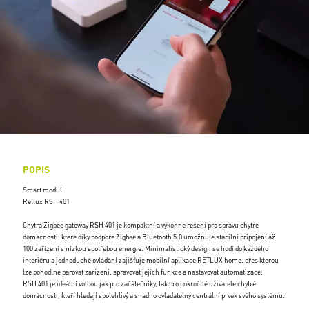
POPIS
Smart modul
Retlux RSH 401
Chytrá Zigbee gateway RSH 401 je kompaktní a výkonné řešení pro správu chytré
domácnosti, které díky podpoře Zigbee a Bluetooth 5.0 umožňuje stabilní připojení až
100 zařízení s nízkou spotřebou energie. Minimalistický design se hodí do každého
interiéru a jednoduché ovládání zajišťuje mobilní aplikace RETLUX home, přes kterou
lze pohodlně párovat zařízení, spravovat jejich funkce a nastavovat automatizace.
RSH 401 je ideální volbou jak pro začátečníky, tak pro pokročilé uživatele chytré
domácnosti, kteří hledají spolehlivý a snadno ovladatelný centrální prvek svého systému.