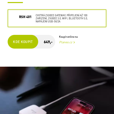
CHYTRÁ ZIGBEE GATEWAY, PŘIPOJENÍ AŽ 100
RSH 401
ZAŘÍZENÍ, ZIGBEE 3.0, WIFI, BLUETOOTH 5.0,
NAPÁJENÍ USB-5V/2A
Koupit online na
649,-
KDE KOUPIT
Planeo.cz