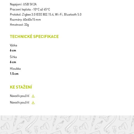
Napájení: USB 5V 2A
Pracovní teplota: -10°C až 45°C
Protokol: Zigbee 3.0 IEEE 802.15.4, Wi-Fi, Bluetooth 5.0
Rozměry: 60x60x15 mm
Hmotnost: 33g
TECHNICKÉ SPECIFIKACE
Výška
6 cm
Šířka
6 cm
Hloubka
1.5 cm
KE STAŽENÍ
Návod k použití
Návod k použití