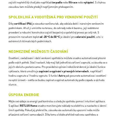
zajistit nepřetržitý chod jako například
čerpadlo
nebo
filtrace
nebo
vytápění
. S chytrou
zásuvkou tam můžete předejít nepříjemným překvapením.
SPOLEHLIVÁ A VODOTĚSNÁ PRO VENKOVNÍ POUŽITÍ
Díky
certifikaci IP44
je zásuvka navržena tak, aby odolala dešti i náročným venkovním
podmínkám. Ať už ji umístíte na terasu, do zahrady nebo k bazénu, její vodotěsné
provedení a robustní konstrukce zajistí bezpečný a spolehlivý provoz po celý rok. S
provozním rozsahem teplot
od -20 °C do 50 °C
je ideální pro
celoroční použití
, a to i v
extrémních klimatických podmínkách.
NEOMEZENÉ MOŽNOSTI ČASOVÁNÍ
Osvětlení, zavlažování i další venkovní spotřebiče můžete snadno automatizovat přesně
podle svých potřeb. Stačí nastavit, kdy mají být jednotlivá zařízení zapnutá, a zásuvka se o
jejich obsluhu postará sama. Pro pravidelné spínání několikrát denně je ideální funkce
cyklovače, která umožňuje
zapínání a vypínání v přesných intervalech
, například 1
hodinu zapnuto a 1 hodinu vypnuto. S funkcí
Astro
pak posunete automatizaci osvětlení
na vyšší úroveň – světla se budou zapínat a vypínat automaticky podle západu a východu
slunce.
ÚSPORA ENERGIE
Mějte své výdaje za energii pod kontrolou a sledujte spotřebu pomocí intuitivní aplikace.
S aplikací
RETLUX Home
snadno monitorujete náklady na elektřinu a nastavíte si denní
limit spotřeby. Pokud jej překročíte, zásuvka vás automaticky upozorní nebo může
připojené zařízení sama odpojit. Díky tomu získáte přehled nad svou spotřebou a