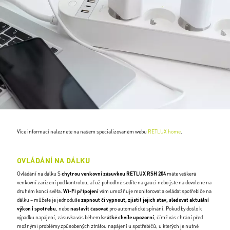
Více informací naleznete na našem specializovaném webu
RETLUX home
.
OVLÁDÁNÍ NA DÁLKU
Ovládání na dálku S
chytrou venkovní zásuvkou RETLUX RSH 204
máte veškerá
venkovní zařízení pod kontrolou, ať už pohodlně sedíte na gauči nebo jste na dovolené na
druhém konci světa.
Wi-Fi připojení
vám umožňuje monitorovat a ovládat spotřebiče na
dálku – můžete je jednoduše
zapnout či vypnout, zjistit jejich stav, sledovat aktuální
výkon i spotřebu
, nebo
nastavit časovač
pro automatické spínání. Pokud by došlo k
výpadku napájení, zásuvka vás během
krátké chvíle upozorní
, čímž vás chrání před
možnými problémy způsobených ztrátou napájení u spotřebičů, u kterých je nutné