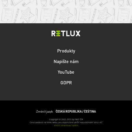
Produkty
Napište nám
YouTube
GDPR
Změnit jazyk
ČESKÁ REPUBLIKA / ČEŠTINA
Copyright © 2002-2023 by FAST ČR
Ceny uvedené na tomto webu jsou doporučené akční maloobchodní ceny v Kč
Vnitřní oznamovací systém