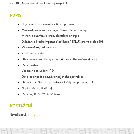
zajistíte, že nepřekročíte stanovený rozpočet.
POPIS
Chytrá venkovní zásuvka s Wi-Fi připojením
Možnost propojení zásuvky s Bluetooth technologií
Měření a analýza spotřeby elektrické energie
Ovládání odkudkoliv pomocí aplikace RETLUX pro Android a iOS
Různé režimy automatizace
Funkce časovače
Hlasový asistenti Google nest, Amazon Alexa a Siri zkratky
Režim astro
Vodotěsné provedení IP44
Detekce případné závady připojeného spotřebiče
Historie s měřením spotřeby pro každý den po dobu 5 let
Napětí: 250 V (50-60 Hz)
Rozměry (VxŠ): 94,3 x 56,6 mm
KE STAŽENÍ
Návod k použití