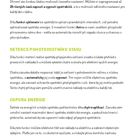
Ohromí vás širokou škálou možností časového nastavení. Můžete si naprogramovat až
20 různých časů zapnutí a vypnutí spotřebičů
, a to s možností odlišného nastavení pro
každý den v týdnu.
Díky
funkci cyklovače
lze spotřebiče spínat v pravidelných intervalech, což pomáhá
optimalizovat spotřebu energie. S inovativní funkcí
Astro
se navíc osvětlení přizpůsobí
přirozenému rytmu dne – světla se automaticky rozsvítí při západu slunce a zhasnou s
jeho východem.
DETEKCE POHOTOVOSTNÍHO STAVU
Díky funkci měření reálné spotřeby připojeného zařízení snadno získáte přehled o
provozních nákladech a můžete vytvářet chytré scénáře pro efektivní využití energie.
Chytrá zásuvka dokáže rozpoznat, když je zařízení v pohotovostním režimu s nízkou
spotřebou, a
automaticky
jej zcela
vypnout
. Tím nejen snížíte zbytečnou spotřebu
energie, ale zároveň ochráníte spotřebič před přepětím v síti, které by jej mohlo poškodit.
Tento chytrý přístup vám pomůže ušetřit značné náklady na elektřinu každý rok.
ÚSPORA ENERGIE
Šetřete na energiích a mějte spotřebu pod kontrolou díky
chytré aplikaci
. Zásuvka vám
umožní nastavit maximální denní spotřebu elektrické energie, a pokud tuto hranici
překročíte, automaticky vás upozorní nebo odpojí připojené spotřebiče.
Díky této funkci můžete efektivně řídit své náklady na elektřinu a zabránit zbytečným
výdajům. Plaťte jen za to, co skutečně využijete, a získejte plnou kontrolu nad svou