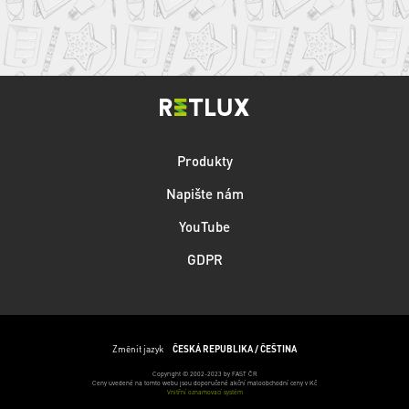
Produkty
Napište nám
YouTube
GDPR
Změnit jazyk
ČESKÁ REPUBLIKA / ČEŠTINA
Copyright © 2002-2023 by FAST ČR
Ceny uvedené na tomto webu jsou doporučené akční maloobchodní ceny v Kč
Vnitřní oznamovací systém