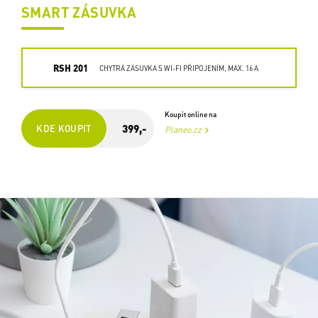
SMART ZÁSUVKA
RSH 201
CHYTRÁ ZÁSUVKA S WI-FI PŘIPOJENÍM, MAX. 16 A
Koupit online na
399,-
KDE KOUPIT
Planeo.cz