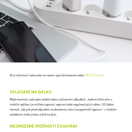
Více informací naleznete na našem specializovaném webu
RETLUX home
.
OVLÁDÁNÍ NA DÁLKU
Mějte kontrolu nad svými elektrickými zařízeními odkudkoli. Jedním kliknutím v
mobilní aplikaci je můžete zapnout, vypnout nebo regulovat jejich výkon. Už žádné
starosti, zda jste před odjezdem na dovolenou něco nezapomněli vypnout – s chytrým
ovládáním máte jistotu a klid na duši.
NEOMEZENÉ MOŽNOSTI ČASOVÁNÍ