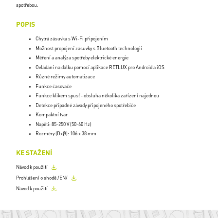
spotřebou.
POPIS
Chytrá zásuvka s Wi-Fi připojením
Možnost propojení zásuvky s Bluetooth technologií
Měření a analýza spotřeby elektrické energie
Ovládání na dálku pomocí aplikace RETLUX pro Android a iOS
Různé režimy automatizace
Funkce časovače
Funkce klikem spusť - obsluha několika zařízení najednou
Detekce případné závady připojeného spotřebiče
Kompaktní tvar
Napětí: 85-250 V (50-60 Hz)
Rozměry (DxØ): 106 x 38 mm
KE STAŽENÍ
Návod k použití
Prohlášení o shodě /EN/
Návod k použití