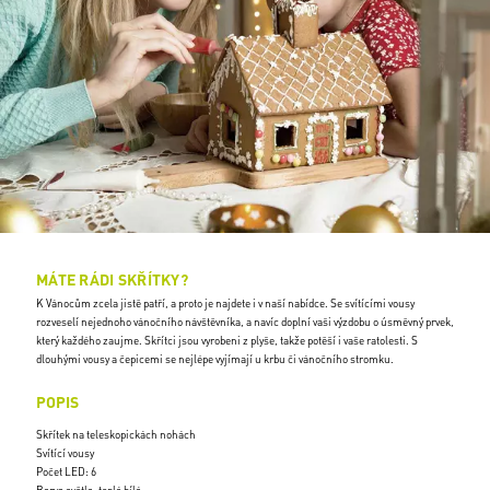
MÁTE RÁDI SKŘÍTKY?
K Vánocům zcela jistě patří, a proto je najdete i v naší nabídce. Se svítícími vousy
rozveselí nejednoho vánočního návštěvníka, a navíc doplní vaši výzdobu o úsměvný prvek,
který každého zaujme. Skřítci jsou vyrobeni z plyše, takže potěší i vaše ratolesti. S
dlouhými vousy a čepicemi se nejlépe vyjímají u krbu či vánočního stromku.
POPIS
Skřítek na teleskopickách nohách
Svítící vousy
Počet LED: 6