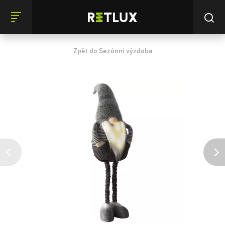
Zpět do Sezónní výzdoba