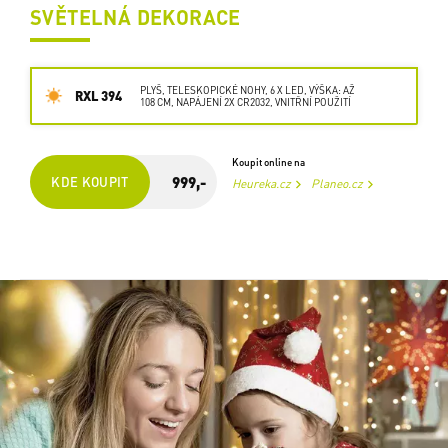
SVĚTELNÁ DEKORACE
PLYŠ, TELESKOPICKÉ NOHY, 6 X LED, VÝŠKA: AŽ
RXL 394
108 CM, NAPÁJENÍ 2X CR2032, VNITŘNÍ POUŽITÍ
Koupit online na
999,-
KDE KOUPIT
Heureka.cz
Planeo.cz