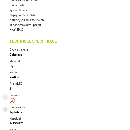
Barva světla: teplá bílá
Barva: šedá
Výška: 108 cm
Napájení: 2x CR2032
Baterie jsou součástí balení
Vhodné pro vnitřní použití
Krytí: IP 20
TECHNICKÉ SPECIFIKACE
Druh dekorace
Dekorace
Materiál
Plyš
Použití
Vnitřní
Počet LED
6
Časovač
Barva světla
Teplá bílá
Napájení
2x CR2032
Výška