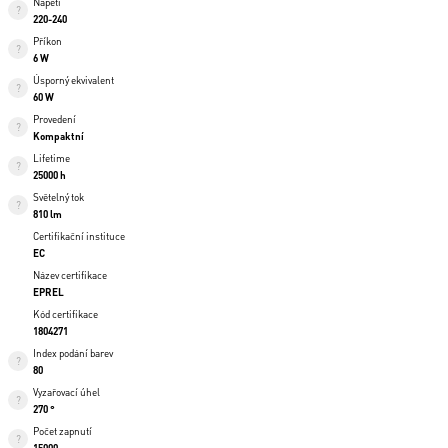
Napětí
220-240
Příkon
6 W
Úsporný ekvivalent
60 W
Provedení
Kompaktní
Lifetime
25000 h
Světelný tok
810 lm
Certifikační instituce
EC
Název certifikace
EPREL
Kód certifikace
1804271
Index podání barev
80
Vyzařovací úhel
270 °
Počet zapnutí