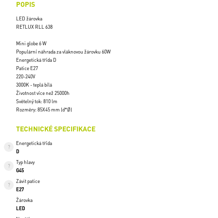
POPIS
LED žárovka
RETLUX RLL 638
Mini globe 6 W
Populární náhrada za vláknovou žárovku 60W
Energetická třída D
Patice E27
220-240V
3000K - teplá bílá
Životnost více než 25000h
Světelný tok: 810 lm
Rozměry: 85X45 mm (d*Ø)
TECHNICKÉ SPECIFIKACE
Energetická třída
D
Typ hlavy
G45
Závit patice
E27
Žárovka
LED