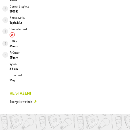
15000
Barevná teplota
3000 K
Barva světla
Teplá bílá
Stmívatelnost
Délka
45 mm
Průměr
45 mm
Výška
8.5 cm
Hmotnost
25 g
KE STAŽENÍ
Energetický štítek