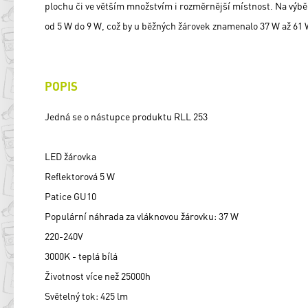
plochu či ve větším množstvím i rozměrnější místnost. Na výbě
od 5 W do 9 W, což by u běžných žárovek znamenalo 37 W až 61 
POPIS
Jedná se o nástupce produktu RLL 253
LED žárovka
Reflektorová 5 W
Patice GU10
Populární náhrada za vláknovou žárovku: 37 W
220-240V
3000K - teplá bílá
Životnost více než 25000h
Světelný tok: 425 lm