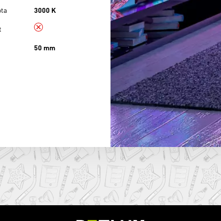
ota
3000 K
t
50 mm