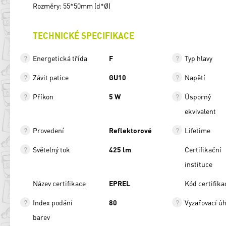
Rozměry: 55*50mm (d*Ø)
TECHNICKÉ SPECIFIKACE
Energetická třída
F
Typ hlavy
Závit patice
GU10
Napětí
Příkon
5 W
Úsporný
ekvivalent
Provedení
Reflektorové
Lifetime
Světelný tok
425 lm
Certifikační
instituce
Název certifikace
EPREL
Kód certifika
Index podání
80
Vyzařovací úh
barev