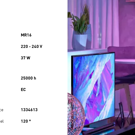
MR16
220 - 240 V
37 W
25000 h
EC
ce
1334613
el
120 °