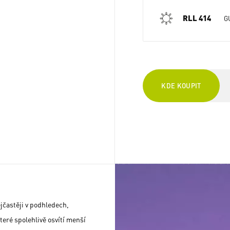
RLL 414
G
KDE KOUPIT
jčastěji v podhledech,
teré spolehlivě osvítí menší