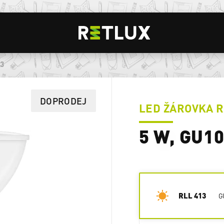
13
DOPRODEJ
LED ŽÁROVKA 
5 W, GU1
RLL 413
G