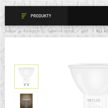
PRODUKTY
Retlux
/
Kategorie
/
Světelné zdroje
/
LED
/
RLL 4