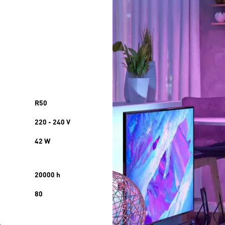
R50
220 - 240 V
42 W
20000 h
80