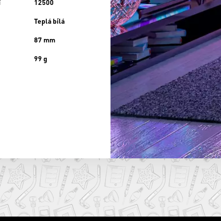
í
12500
Teplá bílá
87 mm
99 g