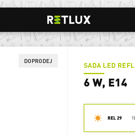
9
DOPRODEJ
SADA LED REF
6 W, E14
REL 29
T