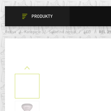
PRODUKTY
Retlux
/
Kategorie
/
Světelné zdroje
/
LED
/
REL 2