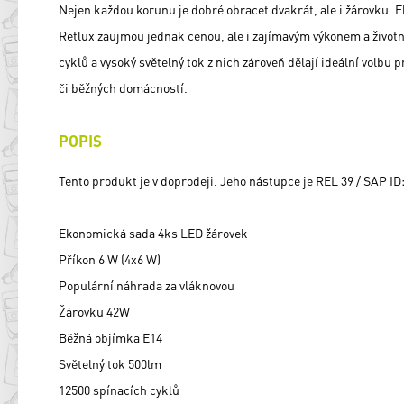
Nejen každou korunu je dobré obracet dvakrát, ale i žárovku.
Retlux zaujmou jednak cenou, ale i zajímavým výkonem a životn
cyklů a vysoký světelný tok z nich zároveň dělají ideální volbu 
či běžných domácností.
POPIS
Tento produkt je v doprodeji. Jeho nástupce je REL 39 / SAP ID
Ekonomická sada 4ks LED žárovek
Příkon 6 W (4x6 W)
Populární náhrada za vláknovou
Žárovku 42W
Běžná objímka E14
Světelný tok 500lm
12500 spínacích cyklů