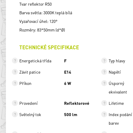
Tvar reflektor R50
Barva světla: 3000K teplá bílá
Vyzařovací úhel: 120°
Rozměry: 83*50mm (d*Ø)
TECHNICKÉ SPECIFIKACE
Energetická třída
F
Typ hlavy
Závit patice
E14
Napětí
Příkon
6 W
Úsporný
ekvivalent
Provedení
Reflektorové
Lifetime
Světelný tok
500 lm
Index podání
barev