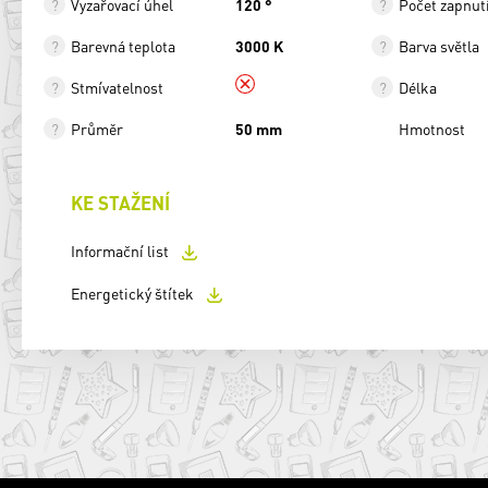
Vyzařovací úhel
120 °
Počet zapnut
Barevná teplota
3000 K
Barva světla
Stmívatelnost
Délka
Průměr
50 mm
Hmotnost
KE STAŽENÍ
Informační list
Energetický štítek