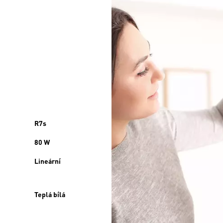
R7s
80 W
Lineární
Teplá bílá