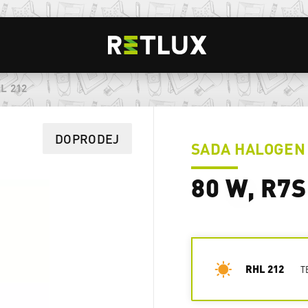
L 212
DOPRODEJ
SADA HALOGEN
80 W, R7S
RHL 212
T