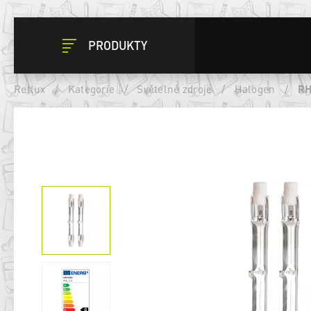
PRODUKTY
Retlux
/
Kategorie
/
Světelné zdroje
/
Halogen
/
RH