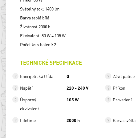
Světelný tok: 1400 lm
Barva teplá bílá
Životnost 2000 h
Ekvivalent: 80 W = 105 W
Počet ks v balení: 2
TECHNICKÉ SPECIFIKACE
Energetická třída
G
Závit patice
Napětí
220 - 240 V
Příkon
Úsporný
105 W
Provedení
ekvivalent
Lifetime
2000 h
Barva světla