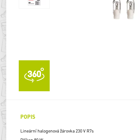
POPIS
Lineární halogenová žárovka 230 V R7s
Příkon 80 W