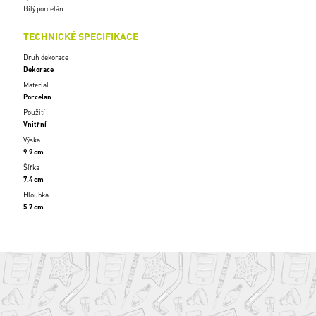
Bílý porcelán
TECHNICKÉ SPECIFIKACE
Druh dekorace
Dekorace
Materiál
Porcelán
Použití
Vnitřní
Výška
9.9 cm
Šířka
7.4 cm
Hloubka
5.7 cm