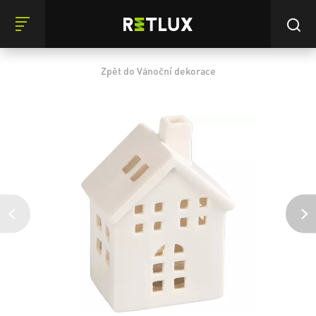
Zpět do Vánoční dekorace