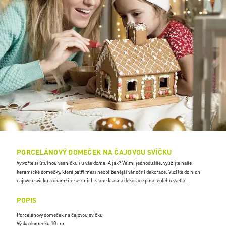
PORCELÁNOVÝ DOMEČEK NA ČAJOVOU SVÍČKU
Vytvořte si útulnou vesničku i u vás doma. A jak? Velmi jednodušše, využijte naše
keramické domečky, které patří mezi neoblíbenější vánoční dekorace. Vložíte do nich
čajovou svíčku a okamžitě se z nich stane krásná dekorace plná teplého světla.
POPIS
Porcelánový domeček na čajovou svíčku
Výška domečku 10 cm