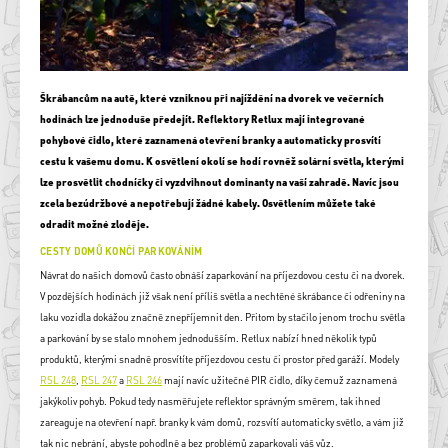
Škrábancům na autě, které vzniknou při najíždění na dvorek ve večerních
hodinách lze jednoduše předejít. Reflektory Retlux mají integrované
pohybové čidlo, které zaznamená otevření branky a automaticky prosvítí
cestu k vašemu domu. K osvětlení okolí se hodí rovněž solární světla, kterými
lze prosvětlit chodníčky či vyzdvihnout dominanty na vaší zahradě. Navíc jsou
zcela bezúdržbové a nepotřebují žádné kabely. Osvětlením můžete také
odradit možné zloděje.
CESTY DOMŮ KONČÍ PARKOVÁNÍM
Návrat do našich domovů často obnáší zaparkování na příjezdovou cestu či na dvorek.
V pozdějších hodinách již však není příliš světla a nechtěné škrábance či odřeniny na
laku vozidla dokážou značně znepříjemnit den. Přitom by stačilo jenom trochu světla
a parkování by se stalo mnohem jednodušším. Retlux nabízí hned několik typů
produktů, kterými snadně prosvítíte příjezdovou cestu či prostor před garáží. Modely
RSL 248
,
RSL 247
a
RSL 246
mají navíc užitečné PIR čidlo, díky čemuž zaznamená
jakýkoliv pohyb. Pokud tedy nasměřujete reflektor správným směrem, tak ihned
zareaguje na otevření např. branky k vám domů, rozsvítí automaticky světlo, a vám již
tak nic nebrání, abyste pohodlně a bez problémů zaparkovali váš vůz.