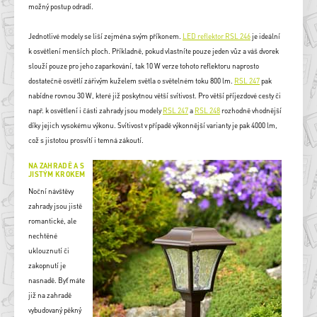
možný postup odradí.
Jednotlivé modely se liší zejména svým příkonem.
LED reflektor RSL 246
je ideální
k osvětlení menších ploch. Příkladně, pokud vlastníte pouze jeden vůz a váš dvorek
slouží pouze pro jeho zaparkování, tak 10 W verze tohoto reflektoru naprosto
dostatečně osvětlí zářivým kuželem světla o světelném toku 800 lm.
RSL 247
pak
nabídne rovnou 30 W, které již poskytnou větší svítivost. Pro větší příjezdové cesty či
např. k osvětlení i části zahrady jsou modely
RSL 247
a
RSL 248
rozhodně vhodnější
díky jejich vysokému výkonu. Svítivost v případě výkonnější varianty je pak 4000 lm,
což s jistotou prosvítí i temná zákoutí.
NA ZAHRADĚ A S
JISTÝM KROKEM
Noční návštěvy
zahrady jsou jistě
romantické, ale
nechtěné
uklouznutí či
zakopnutí je
nasnadě. Byť máte
již na zahradě
vybudovaný pěkný