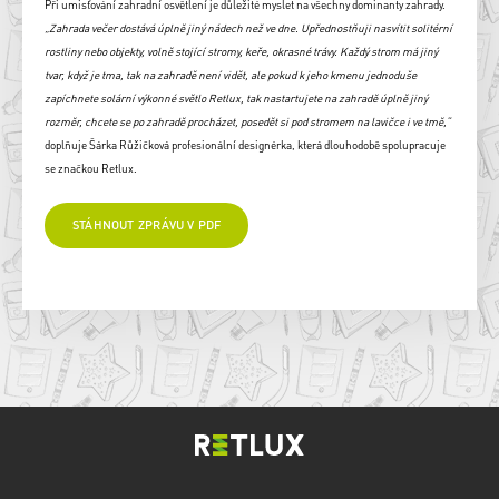
Při umisťování zahradní osvětlení je důležité myslet na všechny dominanty zahrady.
„Zahrada večer dostává úplně jiný nádech než ve dne. Upřednostňuji nasvítit solitérní
rostliny nebo objekty, volně stojící stromy, keře, okrasné trávy. Každý strom má jiný
tvar, když je tma, tak na zahradě není vidět, ale pokud k jeho kmenu jednoduše
zapíchnete solární výkonné světlo Retlux, tak nastartujete na zahradě úplně jiný
rozměr, chcete se po zahradě procházet, posedět si pod stromem na lavičce i ve tmě,“
doplňuje Šárka Růžičková profesionální designérka, která dlouhodobě spolupracuje
se značkou Retlux.
STÁHNOUT ZPRÁVU V PDF