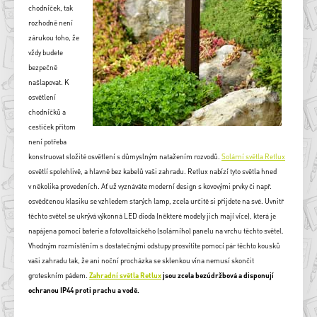
chodníček, tak
rozhodně není
zárukou toho, že
vždy budete
bezpečně
našlapovat. K
osvětlení
chodníčků a
cestiček přitom
není potřeba
konstruovat složité osvětlení s důmyslným natažením rozvodů.
Solární světla Retlux
osvětlí spolehlivě, a hlavně bez kabelů vaši zahradu. Retlux nabízí tyto světla hned
v několika provedeních. Ať už vyznáváte moderní design s kovovými prvky či např.
osvědčenou klasiku se vzhledem starých lamp, zcela určitě si přijdete na své. Uvnitř
těchto světel se ukrývá výkonná LED dioda (některé modely jich mají více), která je
napájena pomocí baterie a fotovoltaického (solárního) panelu na vrchu těchto světel.
Vhodným rozmístěním s dostatečnými odstupy prosvítíte pomocí pár těchto kousků
vaši zahradu tak, že ani noční procházka se sklenkou vína nemusí skončit
groteskním pádem.
Zahradní světla Retlux
jsou zcela bezúdržbová a disponují
ochranou IP44 proti prachu a vodě.