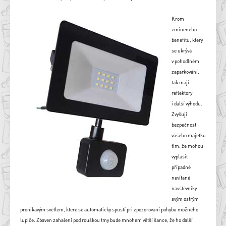
Krom
zmíněného
benefitu, který
se ukrývá
v pohodlném
zaparkování,
tak mají
reflektory
i další výhodu.
Zvyšují
bezpečnost
vašeho majetku
tím, že mohou
vyplašit
případné
nevítané
návštěvníky
svým ostrým
pronikavým světlem, které se automaticky spustí při zpozorování pohybu možného
lupiče. Zbaven zahalení pod rouškou tmy bude mnohem větší šance, že ho další