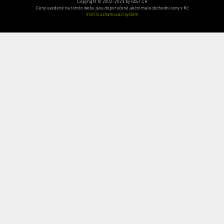
Copyright © 2002-2023 by FAST ČR
Ceny uvedené na tomto webu jsou doporučené akční maloobchodní ceny v Kč
Vnitřní oznamovací systém