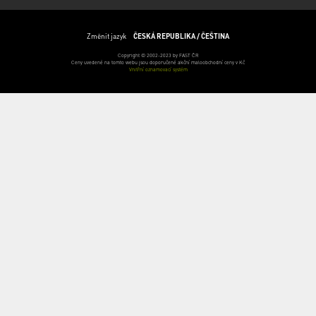
Změnit jazyk
ČESKÁ REPUBLIKA / ČEŠTINA
Copyright © 2002-2023 by FAST ČR
Ceny uvedené na tomto webu jsou doporučené akční maloobchodní ceny v Kč
Vnitřní oznamovací systém